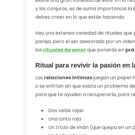
existe una gran variedad de ellos. En la re
y los conjuros, es de suma importancia la
debes creer en lo que estás haciendo.
Hay una extensa variedad de rituales que
pareja, pero el ser asesorado por un viden
los
rituales de amor
que pondrás en
prá
Ritual para revivir la pasión en 
Las
relaciones intimas
juegan un papel f
o se enfrían sin que exista un problema de 
para que te ayuden a recuperarla, para rea
Dos velas rojas
Una cinta roja
Un trozo de imán (que quepa en un 